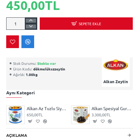
450,00TL
SEPETE EKLE
Stok Durumu:
Stokta var
Ürün Kodu:
dökmelükszzeytin
Ağırlık:
1.00kg
Alkan Zeytin
Aynı Kategori
Alkan Az Tuzlu Siyah Gemlik Zeytini
Alkan Spesiyal Gurme Siyah Gemlik Zeytini 10 kg teneke veya pet kova
650,00TL
3.300,00TL
AÇIKLAMA