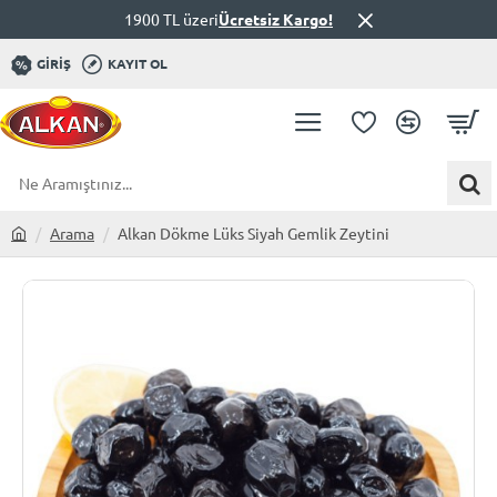
1900 TL üzeri
Ücretsiz Kargo!
GIRIŞ
KAYIT OL
Ne
Aramıştınız...
Arama
Alkan Dökme Lüks Siyah Gemlik Zeytini
h
o
m
e