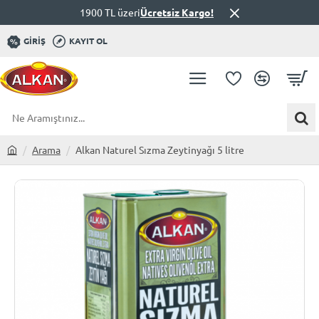
1900 TL üzeri
Ücretsiz Kargo!
GIRIŞ
KAYIT OL
Ne
Aramıştınız...
Arama
Alkan Naturel Sızma Zeytinyağı 5 litre
h
o
m
e