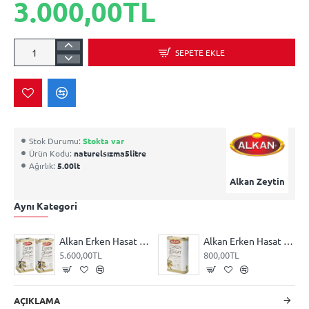
3.000,00TL
SEPETE EKLE
Stok Durumu:
Stokta var
Ürün Kodu:
naturelsızma5litre
Ağırlık:
5.00lt
Alkan Zeytin
Aynı Kategori
Alkan Erken Hasat 5litre Zeytinyağı Kampanya
Alkan Erken Hasat Naturel Sızma Zeytinyağ 1 litre Teneke
5.600,00TL
800,00TL
AÇIKLAMA