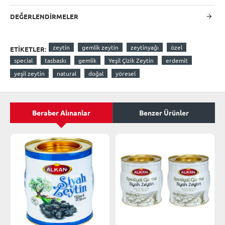
DEĞERLENDIRMELER
zeytin
gemlik zeytin
zeytinyağı
özel
ETIKETLER:
special
tasbaskı
gemlik
Yeşil Çizik Zeytin
erdemit
yeşil zeytin
natural
doğal
yöresel
Beraber Alınanlar
Benzer Ürünler