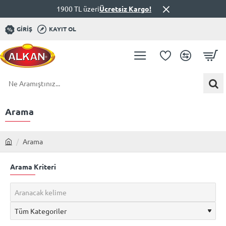
1900 TL üzeri
Ücretsiz Kargo!
GIRIŞ
KAYIT OL
Ne
Aramıştınız...
Arama
Arama
h
o
Arama Kriteri
m
e